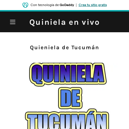
Con tecnología de
GoDaddy
|
Crea tu sitio gratis
Quiniela en vivo
Quieniela de Tucumán